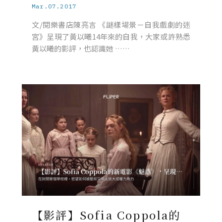
Mar.07.2017
文/閱樂書店陳亮言 《謎樣場景－自我戲劇的迷
宮》呈現了黃以曦14年來的自我，大家或許熟悉
黃以曦的影評，也認識她 ……
【影評】Sofia Coppola的