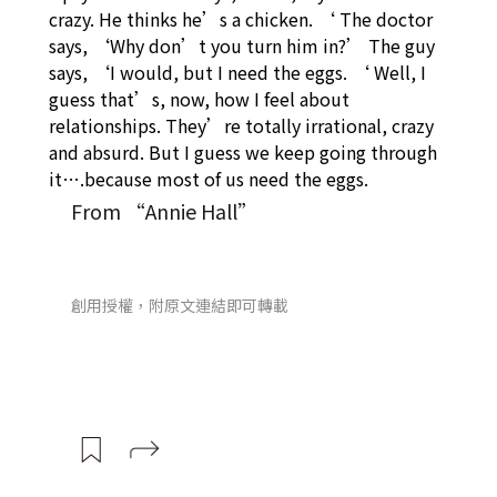
crazy. He thinks he’s a chicken. ‘ The doctor
says, ‘Why don’t you turn him in?’ The guy
says, ‘I would, but I need the eggs. ‘ Well, I
guess that’s, now, how I feel about
relationships. They’re totally irrational, crazy
and absurd. But I guess we keep going through
it….because most of us need the eggs.
From “Annie Hall”
創用授權，附原文連結即可轉載