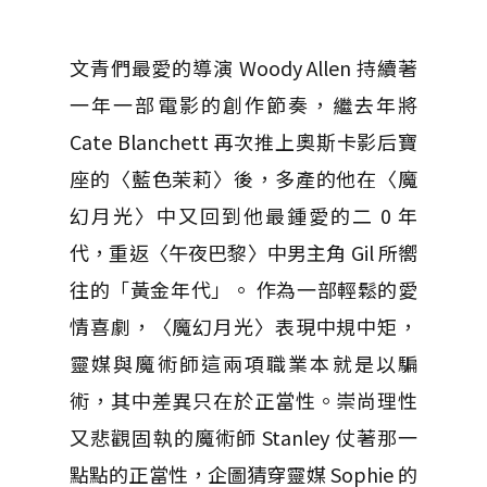
文青們最愛的導演 Woody Allen 持續著
一年一部電影的創作節奏，繼去年將
Cate Blanchett 再次推上奧斯卡影后寶
座的〈藍色茉莉〉後，多產的他在〈魔
幻月光〉中又回到他最鍾愛的二 0 年
代，重返〈午夜巴黎〉中男主角 Gil 所嚮
往的「黃金年代」。 作為一部輕鬆的愛
情喜劇，〈魔幻月光〉表現中規中矩，
靈媒與魔術師這兩項職業本就是以騙
術，其中差異只在於正當性。崇尚理性
又悲觀固執的魔術師 Stanley 仗著那一
點點的正當性，企圖猜穿靈媒 Sophie 的