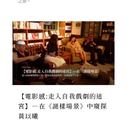
之旅。
【電影感:走入自我戲劇的迷
宮】—在《謎樣場景》中窺探
黃以曦