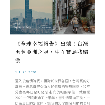
《全球幸福報告》出爐！台灣
勇奪亞洲之冠，生在寶島我驕
傲
Jul.28.2020
邁入後疫情時代，相對於世界各國，台灣真的好
幸福。盡忠職守保衛人民健康的醫療團隊，和不
分晝夜每日緊盯疫情走向的相關單位，就這樣
2020 一眨眼走過了上半年，當生活邁向正軌、一
切漸漸回歸朝氣時，讓我想起了四個月前的 3 月