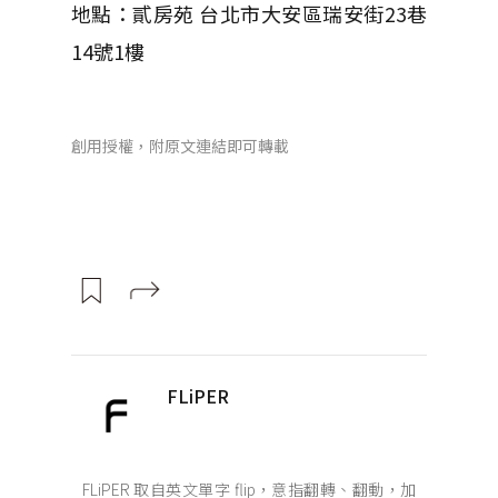
地點：貳房苑 台北市大安區瑞安街23巷
14號1樓
創用授權，附原文連結即可轉載
FLiPER
FLiPER 取自英文單字 flip，意指翻轉、翻動，加