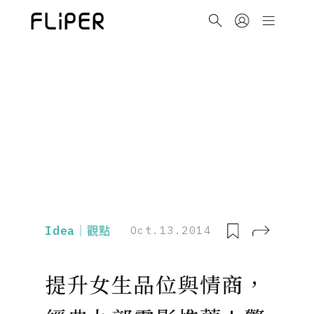
Idea｜觀點
Oct.13.2014
提升女生品位與情商，