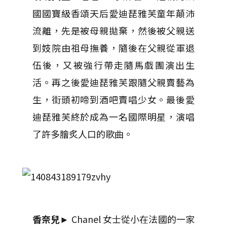
國國寶級香頌天后愛迪琵雅芙童年顛沛
流離，先是被母親拋棄，然後被父親送
到妓院由祖母撫養，隨後在父親從軍退
伍後，又被強行帶走隨馬戲團演出生
活。再之後愛迪琵雅芙跟隨父親賣藝為
生，街頭初啼到酒吧賣唱少女。最後愛
迪琵雅芙終於成為一名國際明星，演唱
了許多膾炙人口的歌曲。
香奈兒►
Chanel 女士從小在法國的一家