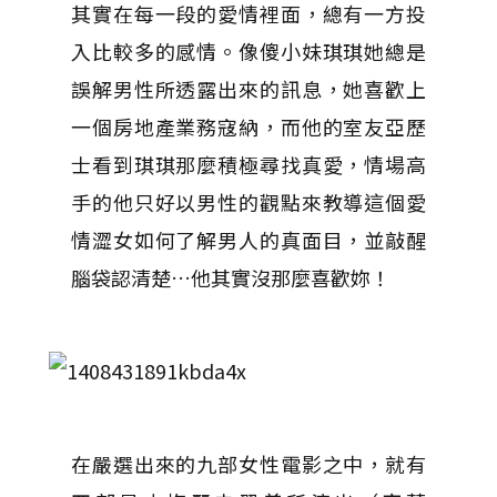
其實在每一段的愛情裡面，總有一方投
入比較多的感情。像傻小妹琪琪她總是
誤解男性所透露出來的訊息，她喜歡上
一個房地產業務寇納，而他的室友亞歷
士看到琪琪那麼積極尋找真愛，情場高
手的他只好以男性的觀點來教導這個愛
情澀女如何了解男人的真面目，並敲醒
腦袋認清楚…他其實沒那麼喜歡妳！
在嚴選出來的
九部女性電影之中，就有