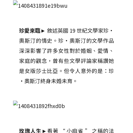
珍愛來臨►
敘述英國 19 世紀文學家珍·
奧斯汀的情史。珍·奧斯汀的文學作品
深深影響了許多女性對於婚姻、愛情、
家庭的觀念，曾有些文學評論家稱讚她
是女版莎士比亞。但令人意外的是：珍
·奧斯汀終身未婚未育。
玫瑰人生►
看著 “ 小麻雀 ” 之稱的法