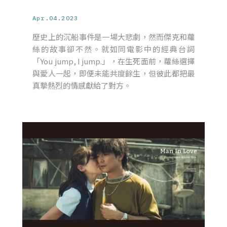
Apr.04.2023
歷史上的沉船事件是一場大悲劇，然而傑克和蘿
絲的故事卻不然。就如同電影中的經典台詞
「You jump, I jump.」，在生死面前，蘿絲選擇
與愛人一起，即便未能共度餘生，但彼此都把最
真摯熱烈的情感獻給了對方。