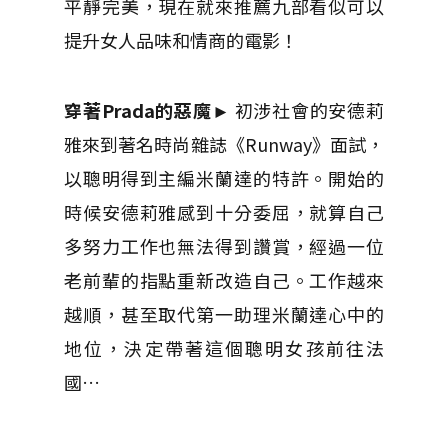
平靜完美，現在就來推薦九部看似可以
提升女人品味和情商的電影！
穿著Prada的惡魔►
初涉社會的安德莉
雅來到著名時尚雜誌《Runway》面試，
以聰明得到主編米蘭達的特許。開始的
時候安德莉雅感到十分委屈，就算自己
多努力工作也無法得到讚賞，經過一位
老前輩的指點重新改造自己。工作越來
越順，甚至取代第一助理米蘭達心中的
地位，決定帶著這個聰明女孩前往法
國…