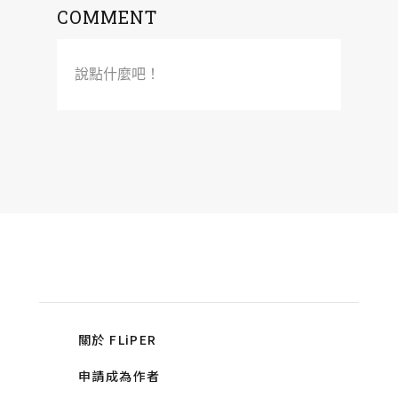
COMMENT
說點什麼吧！
關於 FLiPER
申請成為作者