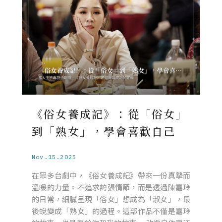
《俗女養成記》：從「俗女」
到「熟女」，學會喜歡自己
Nov.15.2025
在眾多台劇中，《俗女養成記》帶來一份真摯而
溫暖的力量。不追求誇張情節，而是透過陳嘉玲
的日常，細膩呈現「俗女」想成為「淑女」，最
後蛻變成「熟女」的過程。這部作品不僅是嘉玲