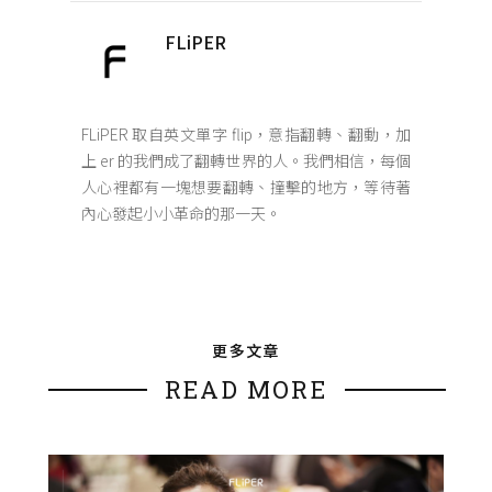
FLiPER
FLiPER 取自英文單字 flip，意指翻轉、翻動，加
上 er 的我們成了翻轉世界的人。我們相信，每個
人心裡都有一塊想要翻轉、撞擊的地方，等待著
內心發起小小革命的那一天。
更多文章
READ MORE