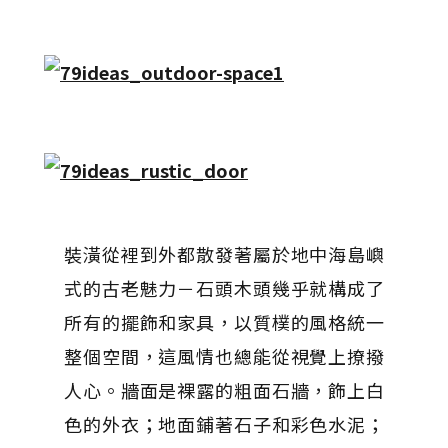
裝潢從裡到外都散發著屬於地中海島嶼
式的古老魅力－石頭木頭幾乎就構成了
所有的擺飾和家具，以質樸的風格統一
整個空間，這風情也總能從視覺上撩撥
人心。牆面是裸露的粗面石牆，飾上白
色的外衣；地面鋪著石子和彩色水泥；