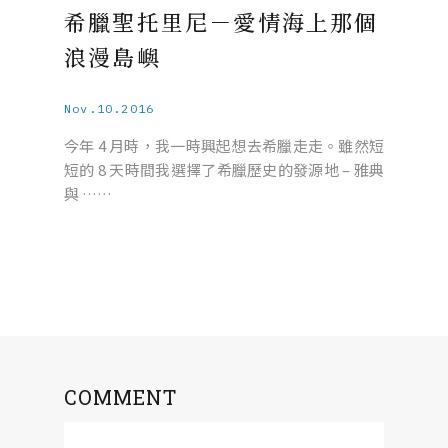
希臘聖托里尼－愛情海上那個
浪漫島嶼
Nov.10.2016
今年 4 月時，我一時興起想去希臘走走。雖然短
短的 8 天時間我選擇了希臘歷史的發源地 – 雅典
與 ……
COMMENT