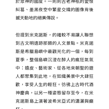
於眾神的國度。一則則古老神祇的愛恨
糾葛、墨黑夜空中繁星交織的圖像背後
撼天動地的絕美傳說。
但提到米克諾斯，的確較不易讓人聯想
到古文明遺跡那類的人文景點。米克諾
斯是希臘島嶼中最觀光化的一個，每到
夏季，整個島嶼沉浸在醉人的瘋狂氣氛
中：嬉皮、藝術家、從各地來朝聖的遊
人都聚集到此地，在如織美景中大肆狂
歡，享受人生的輕狂。彷彿上古時代酒
神慶典，以另一種姿態留存至今，在米
克諾斯島上演著波希米亞式的瀟灑與癲