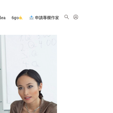
dea
6go
申請專欄作家