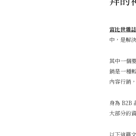
拜的
富比世雜
中，是解
其中一個
銷是一種
內容行銷
身為 B2
大部分的
以下這篇