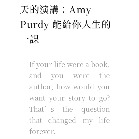
天的演講：Amy
Purdy 能給你人生的
一課
If your life were a book,
and you were the
author, how would you
want your story to go?
That’s the question
that changed my life
forever.