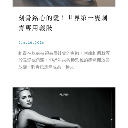
刻骨銘心的愛！世界第一隻刺
青專用義肢
Jun.16.2016
刺青在以前被視為黑社會的象徵，刺龍刺鳳就等
於混混或角頭，但近年來各種思維的逐漸開放與
改變，刺青已逐漸成為一種文 ……