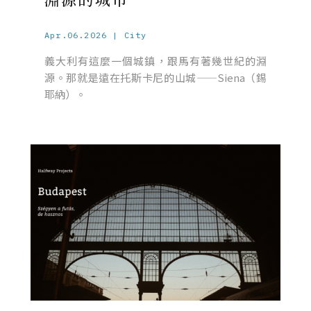
Apr.06.2026 | City
義大利有這麼一個城鎮，跟馬有著幾世紀的淵
源。那就是遠在托斯卡尼的山城——Siena（錫
耶納）。