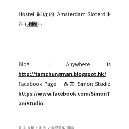
Hostel 鄰近的 Amsterdam Sloterdijk
站 (
地圖
)。
Blog｜Anywhere Is
http://tamchungman.blogspot.hk/
Facebook Page｜西文 Simon Studio
https://www.facebook.com/SimonT
amStudio
創用授權，附原文連結即可轉載