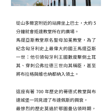
從山多爾宮附近的站牌坐上巴士，大約 5
分鐘就會抵達教堂所在的廣場。
馬提亞斯教堂原名聖母加冕教堂，為了
紀念匈牙利史上最偉大的國王馬提亞斯
一世：他引領匈牙利王國數度擊倒土耳
其、穿刺公弗拉德三世向其稱臣，甚至
將布拉格與維也納都納入領土。
這座有著 700 年歷史的哥德式教堂與布
達城堡一同見證了布達佩斯的興衰，
最慘烈的歷史莫過於鄂圖曼佔領時期，