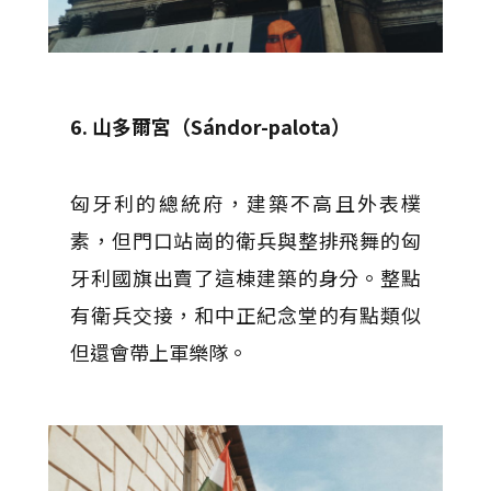
6. 山多爾宮（Sándor-palota）
匈牙利的總統府，建築不高且外表樸
素，但門口站崗的衛兵與整排飛舞的匈
牙利國旗出賣了這棟建築的身分。整點
有衛兵交接，和中正紀念堂的有點類似
但還會帶上軍樂隊。