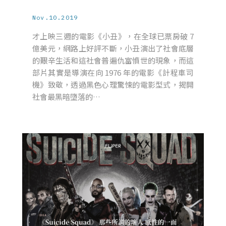
Nov.10.2019
才上映三週的電影《小丑》，在全球已票房破 7
億美元，網路上好評不斷，小丑演出了社會底層
的艱辛生活和這社會普遍仇富憤世的現象，而這
部片其實是導演在向 1976 年的電影《計程車司
機》致敬，透過黑色心理驚悚的電影型式，揭開
社會最黑暗墮落的…