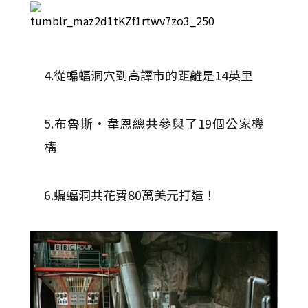
4.從蝙蝠洞穴到高譚市的距離是14英里
5.布魯斯·韋恩總共參與了19個公家機
構
6.蝙蝠洞共花費80萬美元打造！