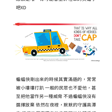
吧XD
蝙蝠俠剛出來的時候其實滿遜的，常常
被小塿塿打趴 一般的民眾也不愛他，甚
至把他當作另一種威脅 不過蝙蝠俠沒有
選擇放棄 依然在夜裡，默默的守護高潭