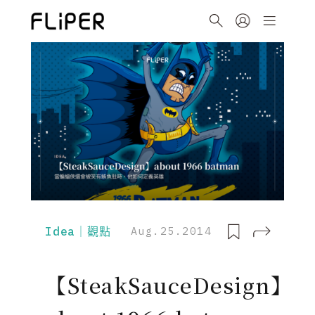
Idea｜觀點
Aug.25.2014
【SteakSauceDesign】