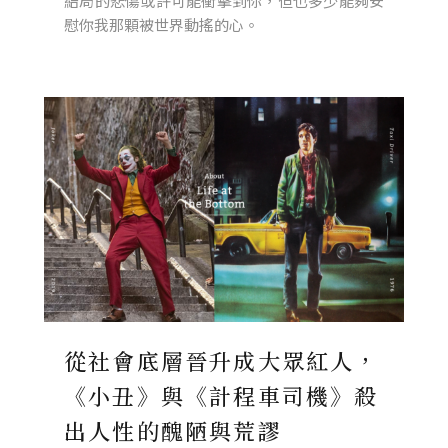
結局的悲傷或許可能衝擊到你，但也多少能夠安
慰你我那顆被世界動搖的心。
從社會底層晉升成大眾紅人，
《小丑》與《計程車司機》殺
出人性的醜陋與荒謬