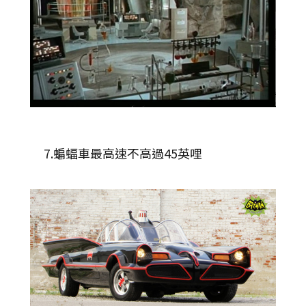
7.蝙蝠車最高速不高過45英哩