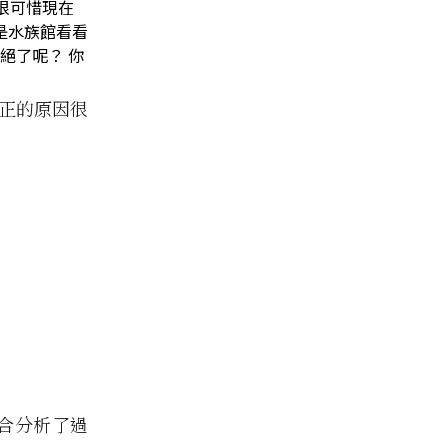
很可惜現在
是水族館看看
絕了呢？ 你
 真正的原因很
綜合分析了過