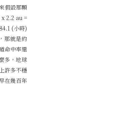
們來假設那顆
2.2 au =
184.1 (小時)
的話，那就是約
彈道命中率還
那麼多，地球
上許多不穩
早在幾百年