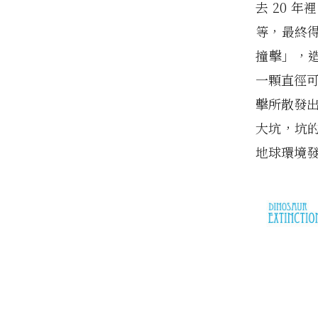
去 20 
等，最終得
撞擊」，造
一顆直徑可
擊所散發出
大坑，坑
地球環境