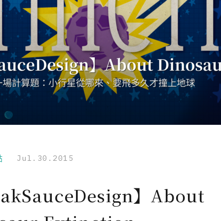
點
Jul.30.2015
akSauceDesign】About