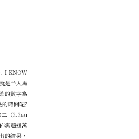
 I KNOW
」就是半人馬
正確的數字為
長的時間呢?
（2.2au
 )，佈滿超過萬
目前測出的結果，