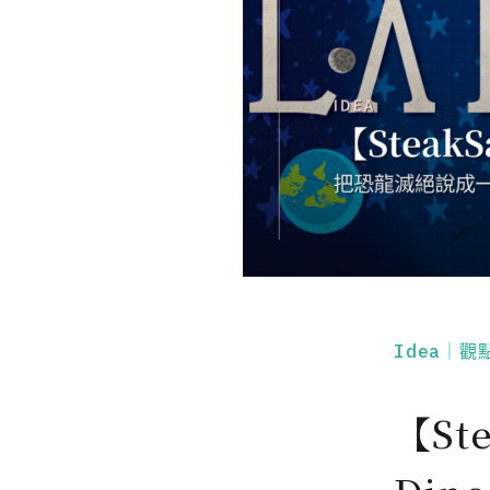
Idea｜觀
【Ste