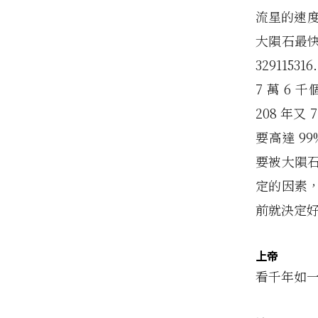
流星的速度
大隕石最快的速
329115316
7 萬 6 
208 年
要高達 9
要被大隕
定的因素
前就決定好
上帝
看千年如