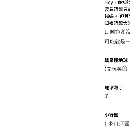
Hey，你
要看恐龍只
蜥蜴。 但其
知道
恐龍大
1. 睡過頭
可能就是
彗星撞地球
(開玩笑的
地球殺手
的
小行星
) 來自英