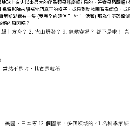
知道地球上有史以來最大的爬蟲類是甚麼嗎? 是的，答案是
恐龍
喔!
能進電影院來腦補牠們真正的樣子，或是到動物園看看鱷魚，或
實
尼斯湖
還有一隻 (我完全的確信 ” 牠 ” 活著)
那為什麼恐龍滅
滅絕
的原因嗎？
沒趕上方舟？ 2. 火山爆發？ 3. 氣候變遷？ 都不是啦！
－
！
，當然不是啦，其實是號稱
國、美國、日本等 12 個國家，多個領域的 41 名科學家