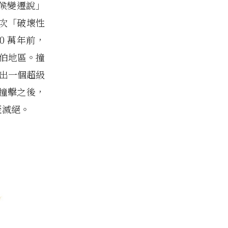
氣候變遷說」
一次「破壞性
0 萬年前，
魯伯地區。撞
撞出一個超級
撞擊之後，
至滅絕。