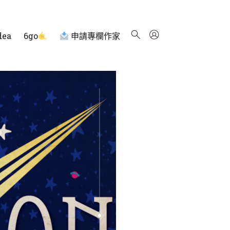
dea
6go
申請專欄作家