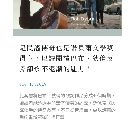
是民謠傳奇也是諾貝爾文學獎
得主，以詩閱讀巴布．狄倫反
骨卻永不退潮的魅力！
Nov.13.2019
此套書將巴布．狄倫的歌詞作品分成七個時期，
讓讀者能透過狄倫筆下優美的詞藻，想像當代民
謠歌手的傳奇故事，不只從音樂面，更以詩集的
角度重新認識時代巨擘。