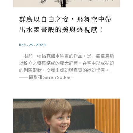
群鳥以自由之姿，飛舞空中帶
出水墨畫般的美與透視感！
Dec.29.2020
「眼前一幅幅宛如水墨畫的作品，是一隻隻鳥類
以獨立之姿集結成的龐大群體，在空中形成夢幻
的列隊形狀，交織出虛幻與真實的迷幻場景。」
── 攝影師 Søren Solkær