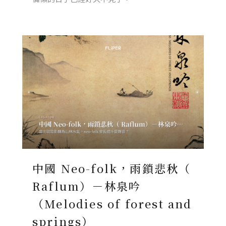
中國 Neo-folk，雨鎖悲秋（
Raflum）－林泉吟
（Melodies of forest and
springs）