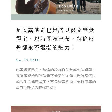
是民謠傳奇也是諾貝爾文學獎
得主，以詩閱讀巴布．狄倫反
骨卻永不退潮的魅力！
Nov.13.2019
此套書將巴布．狄倫的歌詞作品分成七個時期，
讓讀者能透過狄倫筆下優美的詞藻，想像當代民
謠歌手的傳奇故事，不只從音樂面，更以詩集的
角度重新認識時代巨擘。