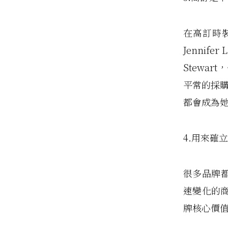
在高訂時
Jennife
Stewa
平常的採購
都會成為
4.用來確
很多品牌都是
速變化的
牌核心價