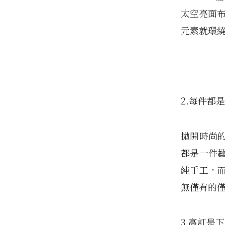
太空亮面布
元素就環
2.每件都
拋開時尚
都是一件
純手工，
無僅有的
3.高訂是