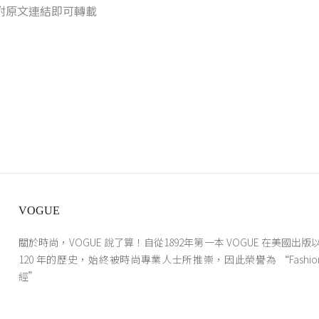
附原文連結即可轉載
VOGUE
關於時尚，VOGUE 說了算！自從1892年第一本 VOGUE 在美國出
120 年的歷史，始終被時尚專業人士所推崇，因此榮譽為 “Fashion B
經”