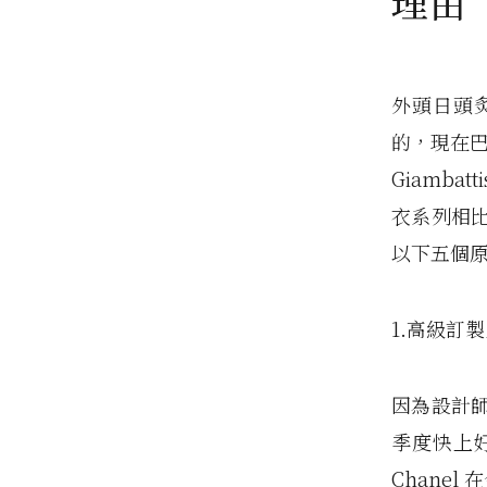
理由
外頭日頭
的，現在巴黎
Giamba
衣系列相
以下五個
1.高級訂製系
因為設計
季度快上
Chane