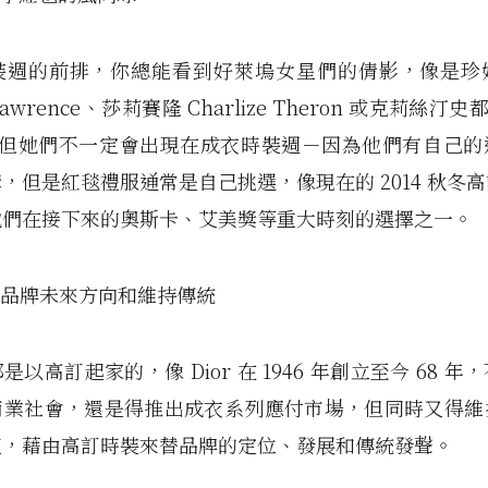
裝週的前排，你總能看到好萊塢女星們的倩影，像是珍
r Lawrence、莎莉賽隆 Charlize Theron 或克莉絲汀史都華
rt，但她們不一定會出現在成衣時裝週－因為他們有自己
，但是紅毯禮服通常是自己挑選，像現在的 2014 秋冬
她們在接下來的奧斯卡、艾美獎等重大時刻的選擇之一。
立品牌未來方向和維持傳統
以高訂起家的，像 Dior 在 1946 年創立至今 68 
商業社會，還是得推出成衣系列應付市場，但同時又得維
值，藉由高訂時裝來替品牌的定位、發展和傳統發聲。