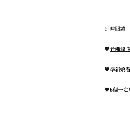
延伸閱讀
♥
老佛爺 K
♥
準新娘看
♥
8個一定