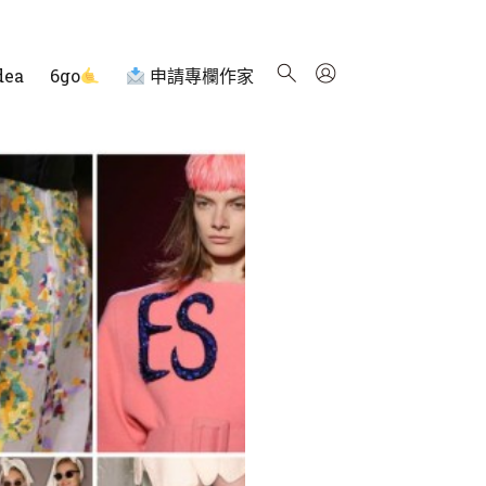
dea
6go
申請專欄作家