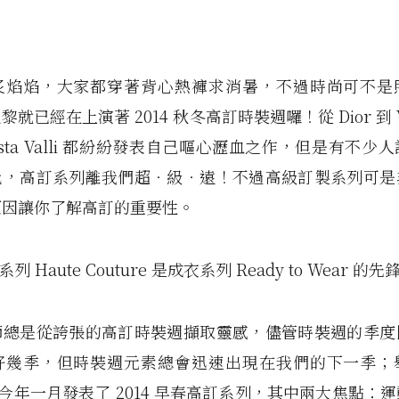
炙焰焰，大家都穿著背心熱褲求消暑，不過時尚可不是
就已經在上演著 2014 秋冬高訂時裝週囉！從 Dior 到 Ve
ttista Valli 都紛紛發表自己嘔心瀝血之作，但是有不
比，高訂系列離我們超‧級‧遠！不過高級訂製系列可是
原因讓你了解高訂的重要性。
列 Haute Couture 是成衣系列 Ready to Wear 的先
師總是從誇張的高訂時裝週擷取靈感，儘管時裝週的季度
好幾季，但時裝週元素總會迅速出現在我們的下一季；
l 在今年一月發表了 2014 早春高訂系列，其中兩大焦點：