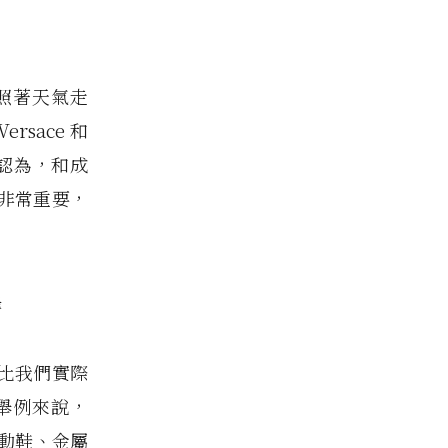
照著天氣走
rsace 和
少人認為，和成
非常重要，
鋒
比我們實際
舉例來說，
運動鞋、金屬