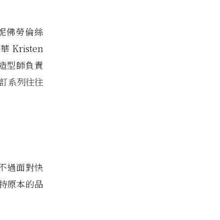
妮佛勞倫絲
 Kristen
的造型師負責
高訂系列往往
年，不過面對快
持原本的品