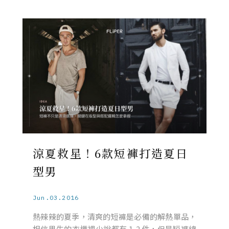
涼夏救星！6款短褲打造夏日
型男
Jun.03.2016
熱辣辣的夏季，清爽的短褲是必備的解熱單品，
相信男生的衣櫃裡少說都有 1-2 件，但是短褲總