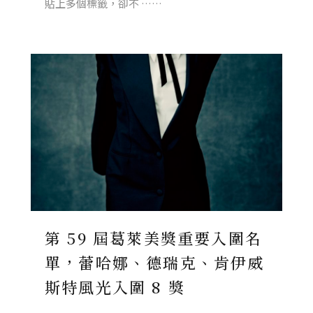
貼上多個標籤，卻不 ……
第 59 屆葛萊美獎重要入圍名
單，蕾哈娜、德瑞克、肯伊威
斯特風光入圍 8 獎