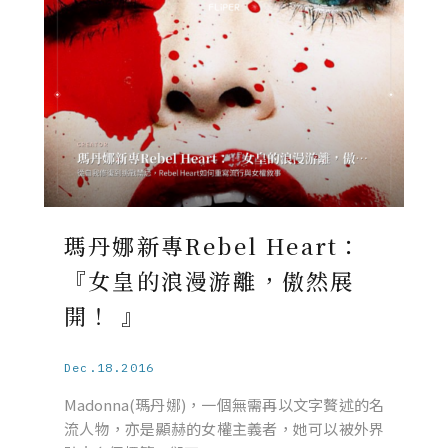
瑪丹娜新專Rebel Heart：
『女皇的浪漫游離，傲然展
開！ 』
Dec.18.2016
Madonna(瑪丹娜)，一個無需再以文字贅述的名
流人物，亦是顯赫的女權主義者，她可以被外界