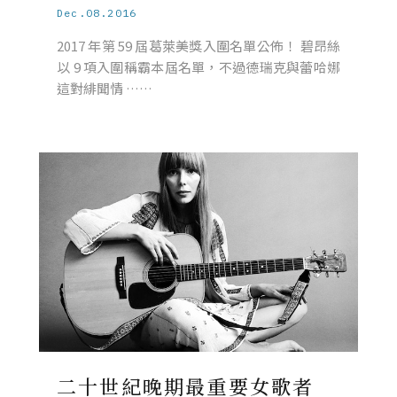
Dec.08.2016
2017 年第 59 屆葛萊美獎入圍名單公佈！ 碧昂絲
以 9 項入圍稱霸本屆名單，不過德瑞克與蕾哈娜
這對緋聞情 ……
二十世紀晚期最重要女歌者