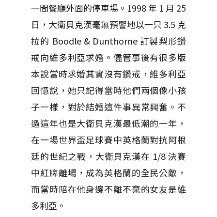
一間餐廳外面的停車場。1998 年 1 月 25
日，大衛貝克漢毫無預警地以一只 3.5 克
拉的 Boodle & Dunthorne 訂製梨形鑽
戒向維多利亞求婚。儘管事後有很多版
本說當時求婚其實沒有鑽戒，維多利亞
回憶說，她只記得當時他們兩個像小孩
子一樣，對於結婚這件事異常興奮。不
過這年也是大衛貝克漢最低潮的一年，
在一場世界盃足球賽中英格蘭對抗阿根
廷的世紀之戰，大衛貝克漢在 1/8 決賽
中紅牌離場，成為英格蘭的全民公敵，
而當時陪在他身邊不離不棄的女友是維
多利亞。