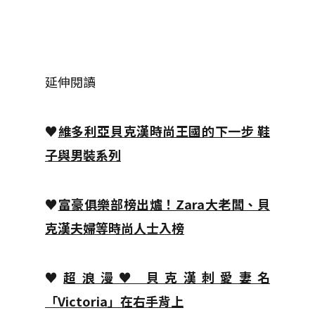
延伸閱讀
♥
維多利亞貝克漢時尚王國的下一步 鞋
子與男裝系列
♥
富豪俱樂部榜出爐！Zara大老闆、貝
克漢夫婦等時尚人士入榜
♥
超浪漫♥ 貝克漢刺愛妻名
「Victoria」在右手背上