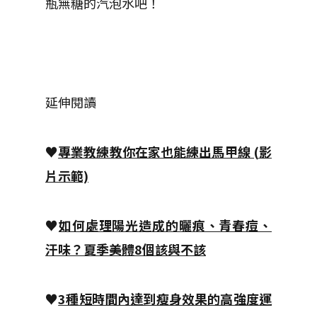
瓶無糖的汽泡水吧！
延伸閱讀
♥
專業教練教你在家也能練出馬甲線 (影
片示範)
♥
如何處理陽光造成的曬痕、青春痘、
汗味？夏季美體8個該與不該
♥
3種短時間內達到瘦身效果的高強度運