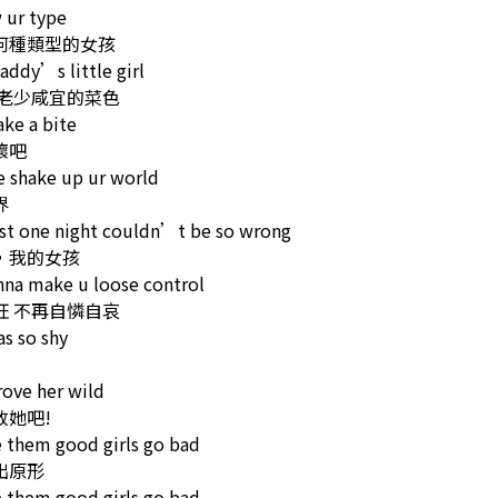
 ur type
何種類型的女孩
addy’s little girl
 老少咸宜的菜色
ake a bite
壞吧
 shake up ur world
界
st one night couldn’t be so wrong
，我的女孩
na make u loose control
狂 不再自憐自哀
s so shy
drove her wild
放她吧!
 them good girls go bad
出原形
 them good girls go bad