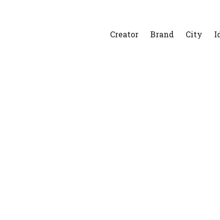
Creator
Brand
City
I