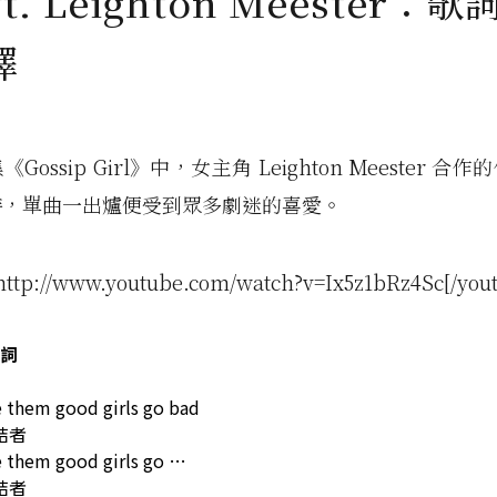
ft. Leighton Meester：歌
譯
Gossip Girl》中，女主角 Leighton Meester 合
持，單曲一出爐便受到眾多劇迷的喜愛。
http://www.youtube.com/watch?v=Ix5z1bRz4Sc[/you
詞
 them good girls go bad
結者
 them good girls go …
結者