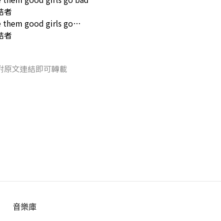
結者
e them good girls go…
結者
附原文連結即可轉載
音樂庫