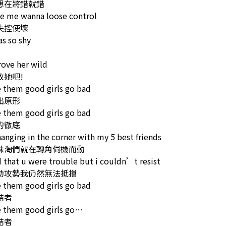
想在將錯就錯
e me wanna loose control
失控使壞
s so shy
drove her wild
放她吧!
 them good girls go bad
出原形
 them good girls go bad
的徹底
hanging in the corner with my 5 best friends
妹淘們就在轉角伺機而動
d that u were trouble but i couldn’t resist
動攻勢我仍然無法抵擋
 them good girls go bad
結者
e them good girls go…
結者