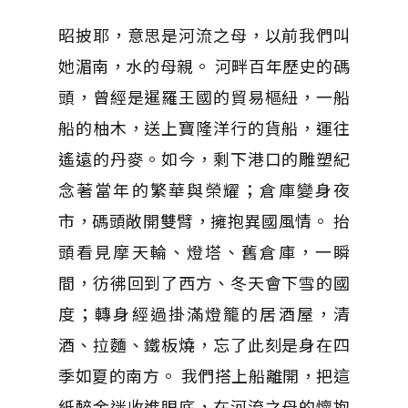
昭披耶，意思是河流之母，以前我們叫
她湄南，水的母親。 河畔百年歷史的碼
頭，曾經是暹羅王國的貿易樞紐，一船
船的柚木，送上寶隆洋行的貨船，運往
遙遠的丹麥。如今，剩下港口的雕塑紀
念著當年的繁華與榮耀；倉庫變身夜
市，碼頭敞開雙臂，擁抱異國風情。 抬
頭看見摩天輪、燈塔、舊倉庫，一瞬
間，彷彿回到了西方、冬天會下雪的國
度；轉身經過掛滿燈籠的居酒屋，清
酒、拉麵、鐵板燒，忘了此刻是身在四
季如夏的南方。 我們搭上船離開，把這
紙醉金迷收進眼底，在河流之母的懷抱