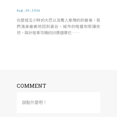
Aug.30.2016
在歷經五小時的大巴以及驚人車陣的折磨後，我
們滿身瘡痍地回到曼谷。城市的喧囂和熙攘依
然，與計程車司機的討價還價也 ……
COMMENT
說點什麼吧！