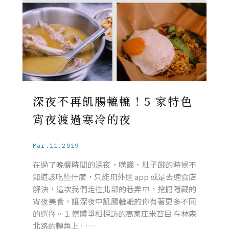
深夜不再飢腸轆轆！5 家特色
宵夜渡過寒冷的夜
Mar.11.2019
在過了晚餐時間的深夜，嘴饞、肚子餓的時候不
知道該吃些什麼，只能用外送 app 或是去速食店
解決，這次我們走往北部的巷弄中，挖掘隱藏的
宵夜美食，讓深夜中飢腸轆轆的你有著更多不同
的選擇。 1. 媒體爭相採訪的高家庄米苔目 在林森
北路的轉角上 ……