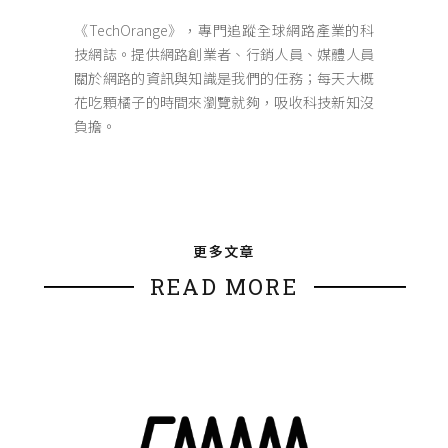
《TechOrange》，專門追蹤全球網路產業的科
技網誌。提供網路創業者、行銷人員、媒體人員
關於網路的資訊與知識是我們的任務；每天大概
花吃顆橘子的時間來瀏覽就夠，吸收科技新知沒
負擔。
更多文章
READ MORE