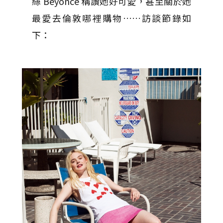
絲 Beyonce 稱讚她好可愛，甚至關於她
最愛去倫敦哪裡購物……訪談節錄如
下：