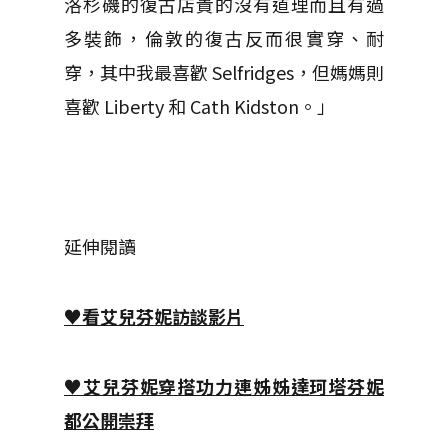
洛杉磯的復古店貴的沒有道理而且有過
多裝飾，倫敦的復古反而很實穿、耐
穿，其中我最喜歡 Selfridges，但媽媽則
喜歡 Liberty 和 Cath Kidston。」
延伸閱讀
♥看艾兒芬妮訪談影片
♥艾兒芬妮穿搭功力連姊姊達珂塔芬妮
都公開崇拜