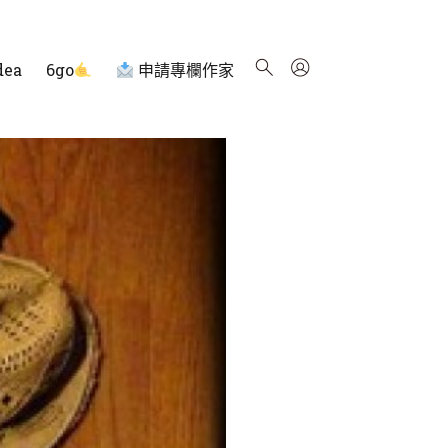
dea
6go
申請專欄作家