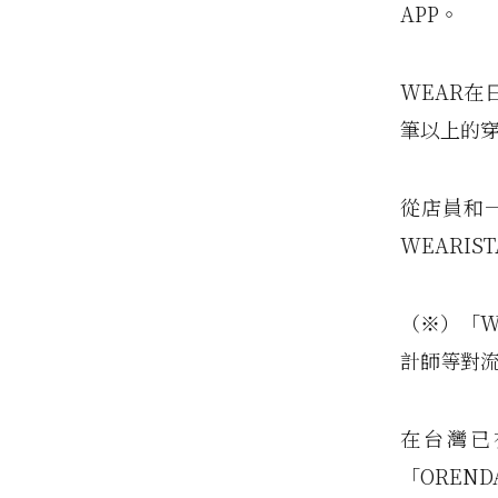
APP。
WEAR在
筆以上的
從店員和
WEARIS
（※）「W
計師等對
在台灣已有
「OREN