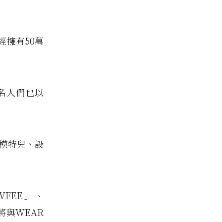
經擁有50萬
名人們也以
、模特兒、設
VFEE」、
將與WEAR