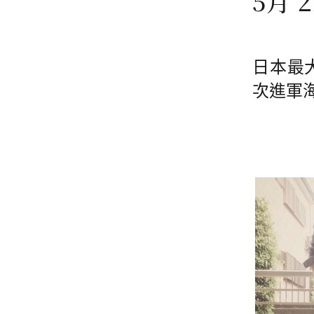
5月 
日本最大
次進軍海