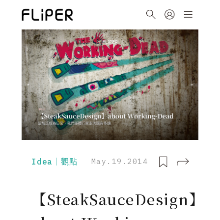
Idea｜觀點
May.19.2014
【SteakSauceDesign】