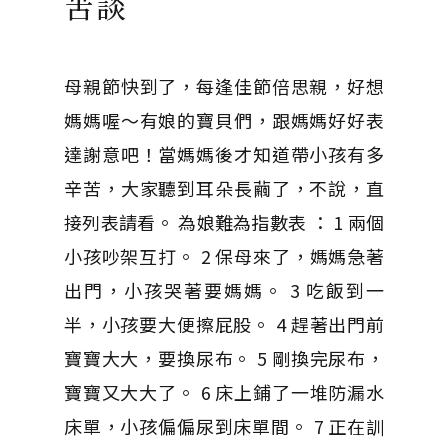
苦談
母親節快到了，每逢佳節倍思親，好想
媽媽喔～有娘的寶貝們，跟媽媽好好表
達謝意吧！當媽媽後才知道帶小孩有多
辛苦，大家聽到耳朵長繭了，不說，直
接列表請看。 為娘難為指數表 ： 1 兩個
小孩吵架互打。 2 保母來了，媽媽急著
出門，小孩哭著要媽媽。 3 吃飯到一
半，小孩要大便擦屁股。 4 趕著出門前
寶寶大大，要換尿布。 5 剛換完尿布，
寶寶又大大了。 6 床上鋪了一堆防漏水
床單，小孩偏偏尿到床單間。 7 正在訓