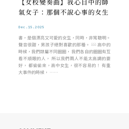
【女校變奏曲】我心目中的帥
氣女子：那個不說心事的女生
Dec.15.2025
書，是個漂亮又可愛的女生，同時，非常聰明。
聲音很甜，男孩子絕對喜歡的那種。 𓍱𓍱𓍱 高中的
時候，我們隸屬不同圈圈， 我們各自的圈圈有互
看不順眼的人， 所以我們兩人不能太高調的要
好， 都偷偷來，高中女生，很不容易的！ 有重
大事件的時候， ……