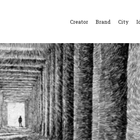
Creator
Brand
City
I