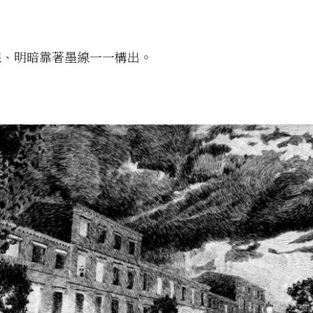
線、明暗靠著墨線一一構出。