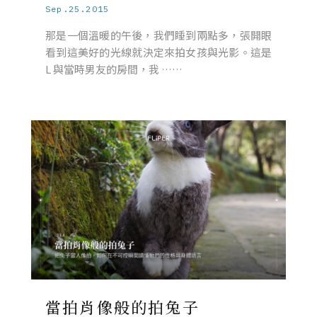
Sep.25.2015
那是一個溫暖的午後，我們睡到兩點多，張開眼
看到這美好的光線就決定來拍女孩與光影。這是
L 與當時男友的房間，我 ……
當拍肖像般的拍兔子