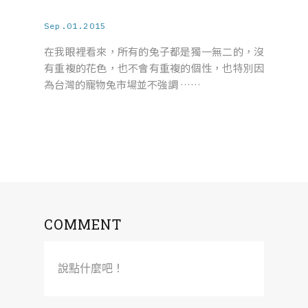
Sep.01.2015
在我眼裡看來，所有的兔子都是獨一無二的，沒
有重複的花色，也不會有重複的個性，也特別因
為台灣的寵物兔市場並不強調 ……
COMMENT
說點什麼吧！