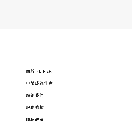
關於 FLiPER
申請成為作者
聯絡我們
服務條款
隱私政策