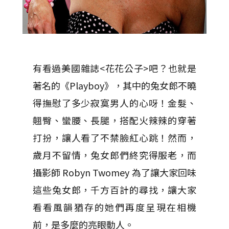
有看過美國雜誌<花花公子>吧？也就是
著名的
《Playbo
y》，其中的兔女郎不曉
得撫慰了多少寂寞男人的心呀！金髮、
翹臀、蠻腰、長腿，搭配火辣辣的穿著
打扮，讓人看了不禁臉紅心跳！然而，
歲月不留情，兔女郎們終究得服老，而
攝影師
Robyn Twomey 為了讓大家回味
這些兔女郎，千方百計的尋找，讓大家
看看風韻猶存的她們再度呈現在相機
前，是多麼的亮眼動人。