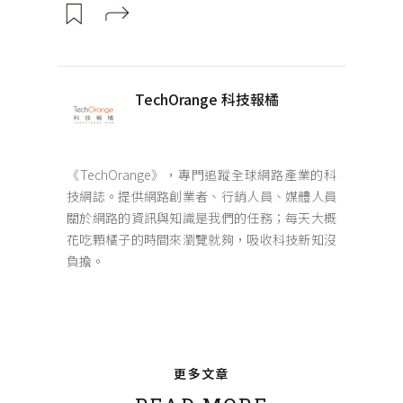
TechOrange 科技報橘
《TechOrange》，專門追蹤全球網路產業的科
技網誌。提供網路創業者、行銷人員、媒體人員
關於網路的資訊與知識是我們的任務；每天大概
花吃顆橘子的時間來瀏覽就夠，吸收科技新知沒
負擔。
更多文章