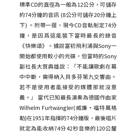
標準CD的直徑為一般為12公分，可儲存
約74分鐘的音訊 (8公分可儲存20分鐘上
下) 。附帶一提，現今CD音軌制定74分
鐘，是因爲這能裝下當時最長的錄音
《快樂頌》。據說當初飛利浦與Sony一
開始都使用較小的光碟，但當時的Sony
副社長大賀典雄說：「不能讓歌劇在幕
中中斷，需得納入貝多芬第九交響曲。
若不是使用者能接受的媒體那就沒意
義。」 當代已知最長演奏為德國作曲家
Wilhelm Furtwängler(威廉·福特萬格
勒)在1951年指揮的74分鐘版，最後唱片
就定為能收納74分42秒音樂的120公釐