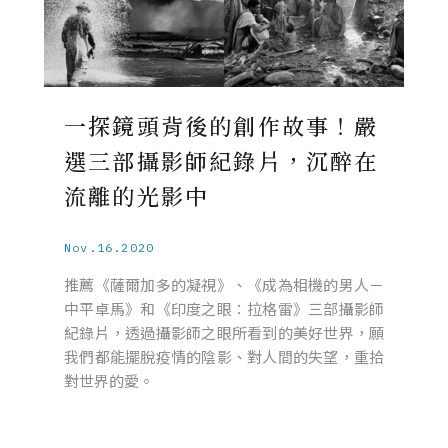
一探鏡頭背後的創作故事！嚴
選三部攝影師紀錄片，沉醉在
流離的光影中
Nov.16.2020
推薦《薩爾加多的凝視》、《成為相機的男人－
中平卓馬》和《印度之眼：拉格雷》三部攝影師
紀錄片，透過攝影師之眼所看到的美好世界，願
我們都能擺脫疫情的陰影、對人間的失望，重拾
對世界的愛。