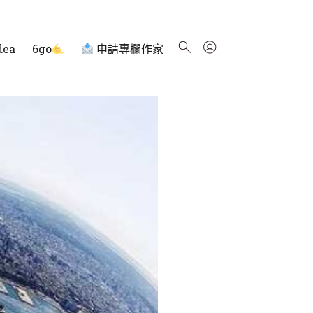
dea
6go
申請專欄作家