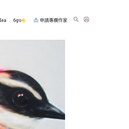
dea
6go
申請專欄作家