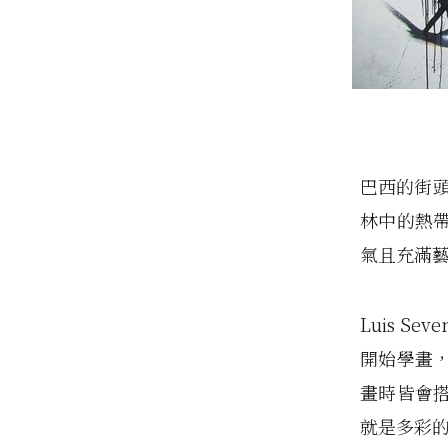
巴西的街
林中的熱
氣且充滿
Luis S
開始學畫
畫時皆會
就是多彩