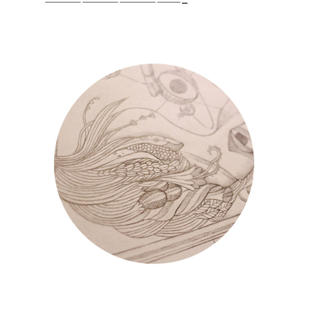
———————————–