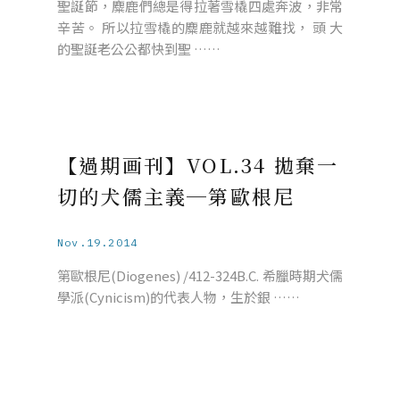
聖誕節，麋鹿們總是得拉著雪橇四處奔波，非常
辛苦。 所以拉雪橇的麋鹿就越來越難找， 頭 大
的聖誕老公公都快到聖 ……
【過期画刊】VOL.34 拋棄一
切的犬儒主義─第歐根尼
Nov.19.2014
第歐根尼(Diogenes) /412-324B.C. 希臘時期犬儒
學派(Cynicism)的代表人物，生於銀 ……