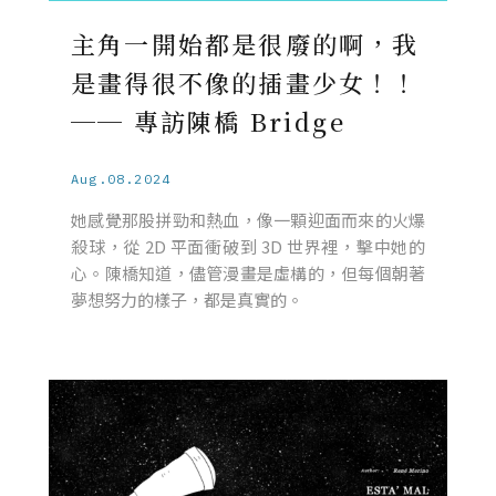
主角一開始都是很廢的啊，我
是畫得很不像的插畫少女！！
── 專訪陳橋 Bridge
Aug.08.2024
她感覺那股拼勁和熱血，像一顆迎面而來的火爆
殺球，從 2D 平面衝破到 3D 世界裡，擊中她的
心。陳橋知道，儘管漫畫是虛構的，但每個朝著
夢想努力的樣子，都是真實的。