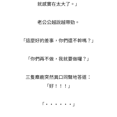
就感實在太大了。」
老公公越說越帶勁。
「這麼好的差事，你們還不幹嗎？」
「你們再不做，我就要做囉？」
三隻麋鹿突然異口同聲地答道：
「好！！！」
「‧‧‧‧‧‧」