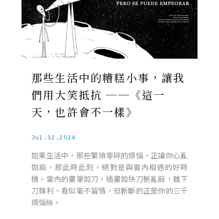
那些生活中的糟糕小事，讓我
們用大笑抵抗 ──《這一
天，也許會不一樣》
Jul.12.2024
如果生活中，那些繁瑣零碎的煩惱，正讓你心亂
如麻，那此時此刻，絕對是與雷內相遇的好時
機。雷內的畫筆如刀，插畫如快刀斬亂麻，雖下
刀鋒利、看似毫不留情，但斬斷的正是你的三千
煩惱絲。