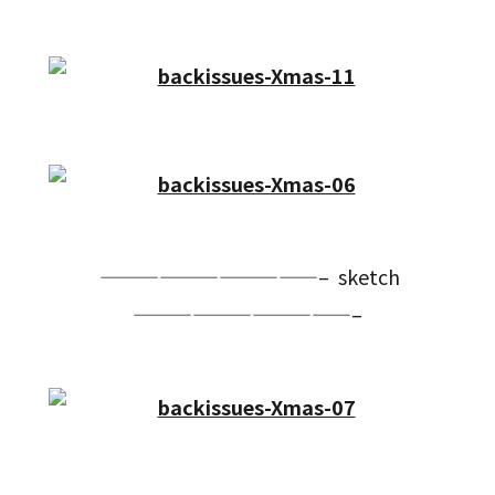
———————————– sketch
———————————–