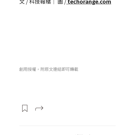
文 / 科技報橘│ 圖 /
techorange.com
創用授權，附原文連結即可轉載