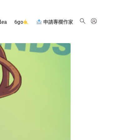
dea
6go
申請專欄作家