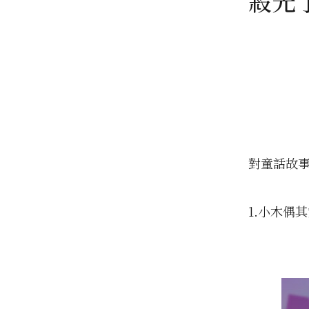
殺光
對童話故
1.小木偶