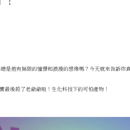
了！
事總是抱有無限的憧憬和浪漫的想像嗎？今天就來告訴你
其實最後殺了老爺爺啦！生化科技下的可怕產物！