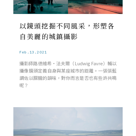
以鏡頭挖掘不同風采，形塑各
自美麗的城鎮攝影
Feb.13.2021
攝影師路德維希・法夫爾（Ludwig Favre）輔以
攝像鏡頭定義自身與某座城市的距離。一張張藍
調佐以朦朧的韻味，對你而言是否也有些許共鳴
呢？