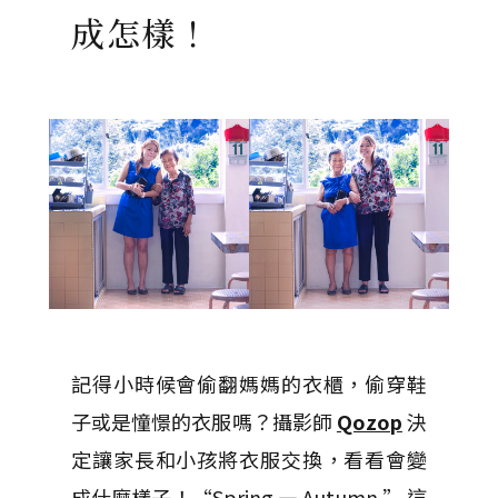
成怎樣！
記得小時候會偷翻媽媽的衣櫃，偷穿鞋
子或是憧憬的衣服嗎？攝影師
Qozop
決
定讓家長和小孩將衣服交換，看看會變
成什麼樣子！“Spring — Autumn.” 這