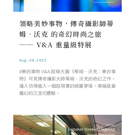
領略美妙事物，傳奇攝影師蒂
姆．沃克 的奇幻時尚之旅
── V&A 重量級特展
Aug.04.2021
#美的事物 V&A 超級大展《蒂姆．沃克：美妙事
物》可見傳奇攝影大師蒂姆．沃克的奇幻之作，
讓人彷彿進入一個超現實的綺麗夢境，堪稱是最
魔幻的沉浸式體驗。