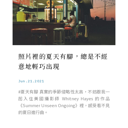
照片裡的夏天有腳，總是不經
意地輕巧出現
Jun.21.2021
#夏天有腳 真實的季節侵略性太高，不妨跟我一
起入住美國攝影師 Whitney Hayes 的作品
《Summer Unseen Ongoing》裡，感受看不見
的夏日進行曲。