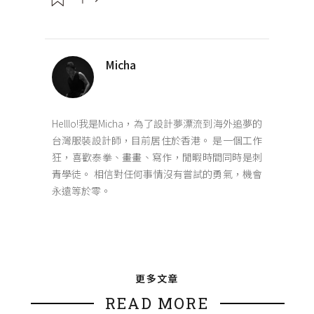
Micha
Helllo!我是Micha，為了設計夢漂流到海外追夢的
台灣服裝設計師，目前居住於香港。 是一個工作
狂，喜歡泰拳、畫畫、寫作，閒暇時間同時是刺
青學徒。 相信對任何事情沒有嘗試的勇氣，機會
永遠等於零。
更多文章
READ MORE