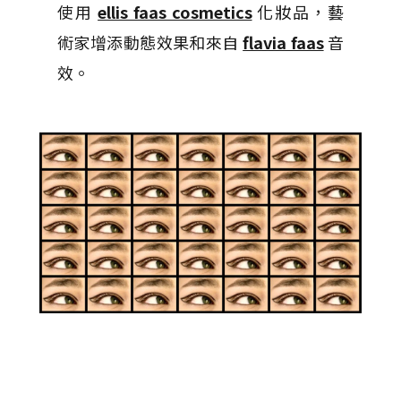
使用
ellis faas cosmetics
化妝品，藝
術家增添動態效果和來自
flavia faas
音
效。