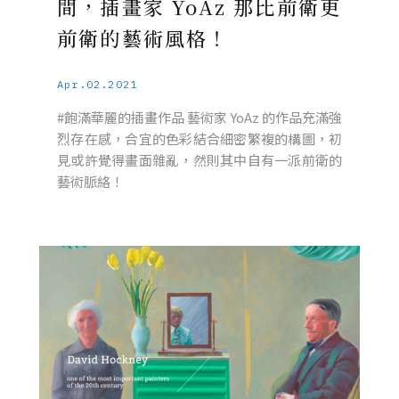
間，插畫家 YoAz 那比前衛更
前衛的藝術風格！
Apr.02.2021
#飽滿華麗的插畫作品 藝術家 YoAz 的作品充滿強
烈存在感，合宜的色彩結合細密繁複的構圖，初
見或許覺得畫面雜亂，然則其中自有一派前衛的
藝術脈絡！