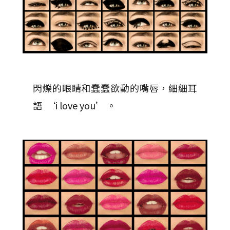
閃爍的眼睛和蠢蠢欲動的嘴唇，細細耳
語 ‘i love you’ 。