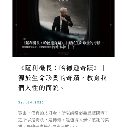
《薩利機長：哈德遜奇蹟》｜
源於生命珍貴的奇蹟，教育我
們人性的面貌。
Sep.24.2016
微雷，但真的太好看，所以請務必要進戲院啊！
之所以是奇蹟，是傳奇，是值得人景仰感謝的英
雄，是他確實擁有更崇高的 ……