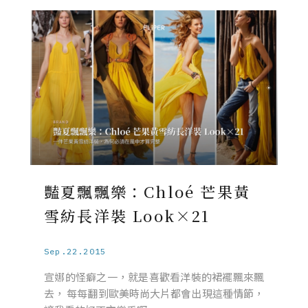
豔夏飄飄樂：Chloé 芒果黃
雪紡長洋裝 Look×21
Sep.22.2015
宣娜的怪癖之一，就是喜歡看洋裝的裙襬飄來飄
去， 每每翻到歐美時尚大片都會出現這種情節，