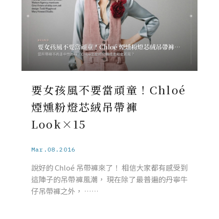
要女孩風不要當頑童！Chloé
煙燻粉燈芯絨吊帶褲
Look×15
Mar.08.2016
說好的 Chloé 吊帶褲來了！ 相信大家都有感受到
這陣子的吊帶褲風潮， 現在除了最普遍的丹寧牛
仔吊帶褲之外， ……