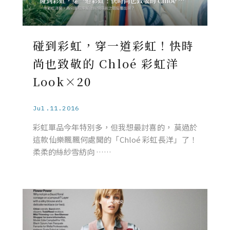
碰到彩虹，穿一道彩虹！快時
尚也致敬的 Chloé 彩虹洋
Look×20
Jul.11.2016
彩虹單品今年特別多，但我想最討喜的， 莫過於
這款仙樂飄飄何處聞的「Chloé 彩虹長洋」了！
柔柔的絲紗雪紡向 ……