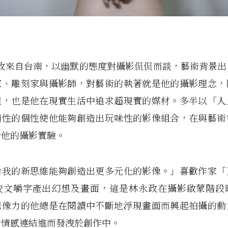
永政來自台南，以幽默的態度對攝影侃侃而談，藝術背景
家、雕刻家與攝影師，對藝術的執著就是他的攝影理念，
道，也是他在現實生活中追求超現實的媒材。多半以「人
隨性的個性使他能夠創造出玩味性的影像組合，在與藝術
行他的攝影實驗。
給我的新思維能夠創造出更多元化的影像。」喜歡作家「
咬文嚼字產出幻想及畫面，這是林永政在攝影啟蒙階段
想像力的他總是在閱讀中不斷地浮現畫面而興起拍攝的動
的情感連結進而發洩於創作中。