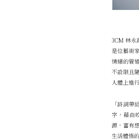
3CM 林
是位藝術
情緒的管
不設限且
人體上進
「詩詞帶
字，藉由
源，富有
生活體悟