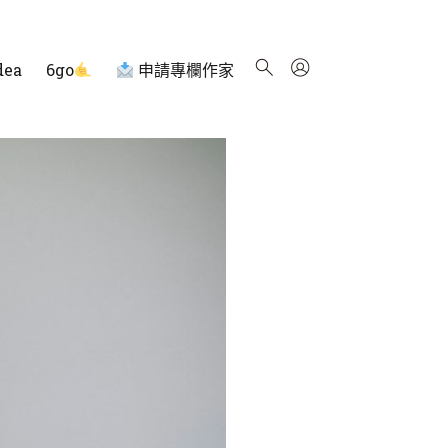
dea
6go
申請專欄作家