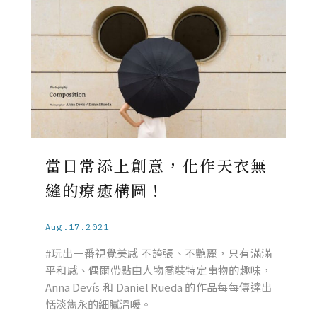
當日常添上創意，化作天衣無
縫的療癒構圖！
Aug.17.2021
#玩出一番視覺美感 不誇張、不艷麗，只有滿滿
平和感、偶爾帶點由人物喬裝特定事物的趣味，
Anna Devís 和 Daniel Rueda 的作品每每傳達出
恬淡雋永的細膩溫暖。