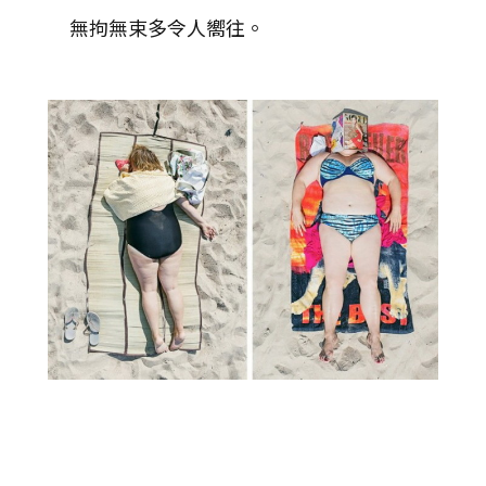
無拘無束多令人嚮往。