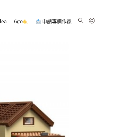
dea
6go
申請專欄作家