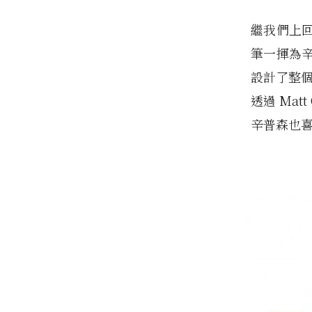
繼我們上
筆一揮為
設計了整
透過 Ma
辛普森也