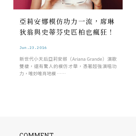
亞莉安娜模仿功力一流，席琳
狄翁與史蒂芬史匹柏也瘋狂！
Jun.23.2016
新世代小天后亞莉安娜（Ariana Grande）演歌
雙棲，還有驚人的模仿才華，憑著超強演唱功
力，唯妙唯肖地模 ……
COMMENT