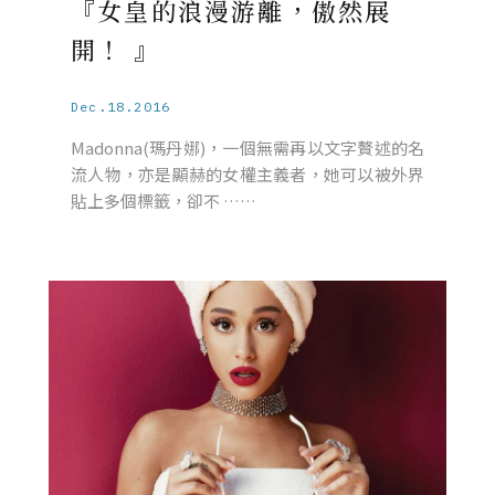
『女皇的浪漫游離，傲然展
開！ 』
Dec.18.2016
Madonna(瑪丹娜)，一個無需再以文字贅述的名
流人物，亦是顯赫的女權主義者，她可以被外界
貼上多個標籤，卻不 ……