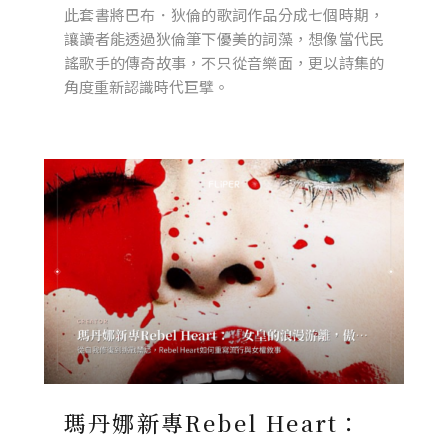
此套書將巴布．狄倫的歌詞作品分成七個時期，
讓讀者能透過狄倫筆下優美的詞藻，想像當代民
謠歌手的傳奇故事，不只從音樂面，更以詩集的
角度重新認識時代巨擘。
瑪丹娜新專Rebel Heart：