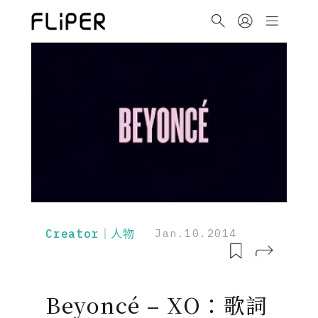
Creator｜人物
Jan.10.2014
Beyoncé – XO：歌詞