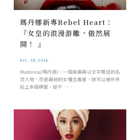
瑪丹娜新專Rebel Heart：
『女皇的浪漫游離，傲然展
開！ 』
Dec.18.2016
Madonna(瑪丹娜)，一個無需再以文字贅述的名
流人物，亦是顯赫的女權主義者，她可以被外界
貼上多個標籤，卻不 ……