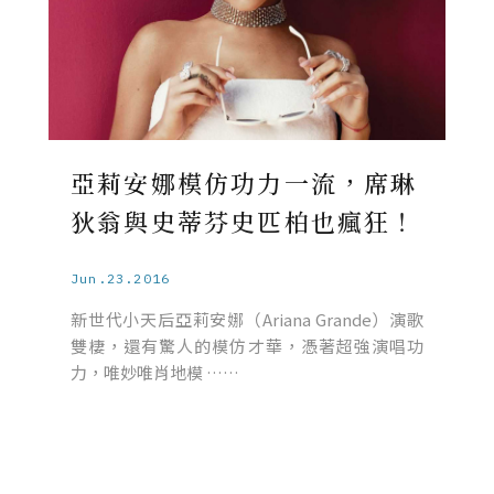
亞莉安娜模仿功力一流，席琳
狄翁與史蒂芬史匹柏也瘋狂！
Jun.23.2016
新世代小天后亞莉安娜（Ariana Grande）演歌
雙棲，還有驚人的模仿才華，憑著超強演唱功
力，唯妙唯肖地模 ……