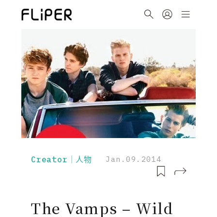
Creator｜人物
Jan.09.2014
The Vamps – Wild