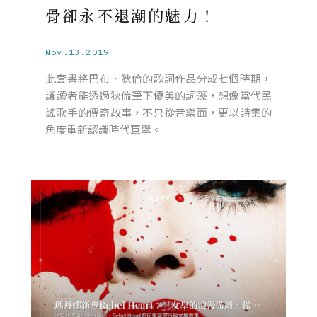
骨卻永不退潮的魅力！
Nov.13.2019
此套書將巴布．狄倫的歌詞作品分成七個時期，
讓讀者能透過狄倫筆下優美的詞藻，想像當代民
謠歌手的傳奇故事，不只從音樂面，更以詩集的
角度重新認識時代巨擘。