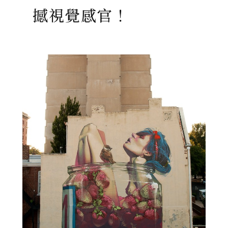
撼視覺感官！