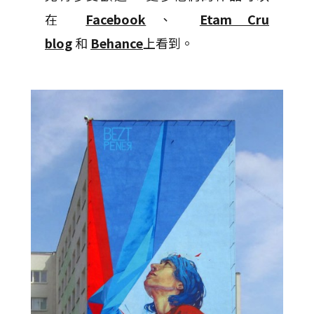
在
Facebook
、
Etam Cru
blog
和
Behance
上看到。