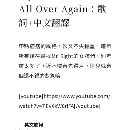
All Over Again：歌
詞+中文翻譯
帶點痞痞的風格，卻又不失穩重，暗示
所有還在尋找Mr. Right的女孩們，別考
慮太多了，近水樓台先得月，這兒就有
個還不錯的對象唷！
[youtube]https://www.youtube.com/
watch?v=TEvXkW6rlFA[/youtube]
英文歌詞