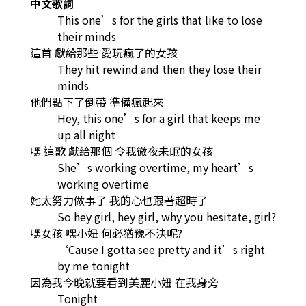
中文歌詞
This one’s for the girls that like to lose
their minds
這首 獻給那些 愛玩瘋了的女孩
They hit rewind and then they lose their
minds
他們點下了倒帶 準備瘋起來
Hey, this one’s for a girl that keeps me
up all night
嘿 這歌 獻給那個 令我徹夜未眠的女孩
She’s working overtime, my heart’s
working overtime
她太努力做事了 我的心也跟著超時了
So hey girl, hey girl, why you hesitate, girl?
嘿女孩 嘿小妞 何必猶豫不決呢?
‘Cause I gotta see pretty and it’s right
by me tonight
因為我今晚就要看到美麗小妞 在我身旁
Tonight