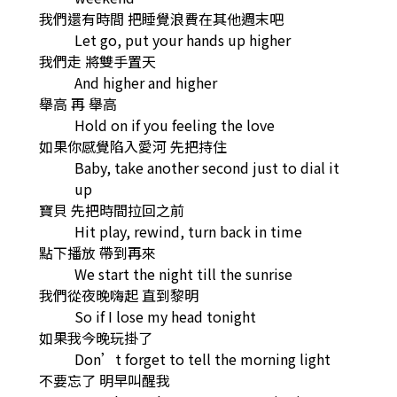
我們還有時間 把睡覺浪費在其他週末吧
Let go, put your hands up higher
我們走 將雙手置天
And higher and higher
舉高 再 舉高
Hold on if you feeling the love
如果你感覺陷入愛河 先把持住
Baby, take another second just to dial it
up
寶貝 先把時間拉回之前
Hit play, rewind, turn back in time
點下播放 帶到再來
We start the night till the sunrise
我們從夜晚嗨起 直到黎明
So if I lose my head tonight
如果我今晚玩掛了
Don’t forget to tell the morning light
不要忘了 明早叫醒我