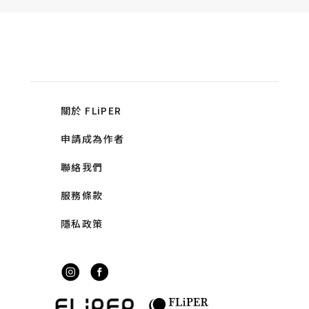
關於 FLiPER
申請成為作者
聯絡我們
服務條款
隱私政策