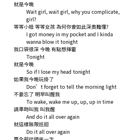
就是今晚
Wait girl, wait girl, why you complicate,
girl?
等等小妞 等等女孩 為何你會如此深奧難懂?
I got money in my pocket and I kinda
wanna blow it tonight
我口袋很深 今晚 有點想揮霍
Tonight
就是今晚
So if I lose my head tonight
如果我今晚玩掛了
Don’t forget to tell the morning light
不要忘了 明早叫醒我
To wake, wake me up, up, up in time
請準時叫我 叫我醒
And do it all over again
就這樣無限巡迴
Do it all over again
再全部從頭來一次